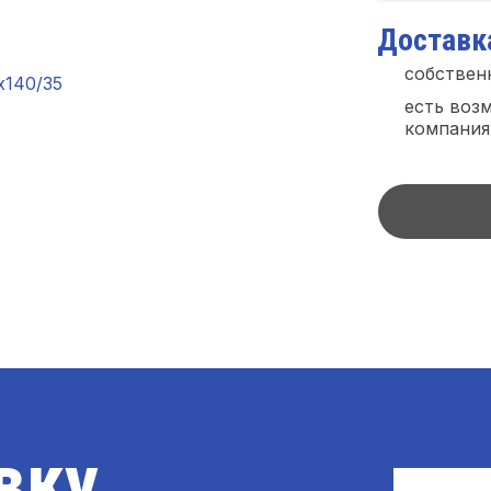
Доставка
собствен
есть воз
компания
вку