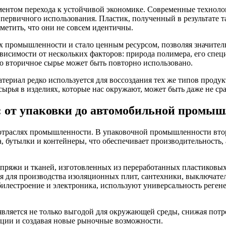
ментом перехода к устойчивой экономике. Современные техноло
первичного использования. Пластик, полученный в результате та
метить, что они не совсем идентичны.
ях промышленности и стало ценным ресурсом, позволяя значител
ависимости от нескольких факторов: природа полимера, его спе
то вторичное сырье может быть повторно использовано.
ериал редко используется для воссоздания тех же типов продукт
ырья в изделиях, которые нас окружают, может быть даже не ср
: от упаковки до автомобильной промы
траслях промышленности. В упаковочной промышленности втори
а, бутылки и контейнеры, что обеспечивает производительность
пряжи и тканей, изготовленных из переработанных пластиковых 
тся для производства изоляционных плит, сантехники, выключат
мобилестроение и электроника, используют универсальность рег
вляется не только выгодой для окружающей среды, снижая потре
ации и создавая новые рыночные возможности.