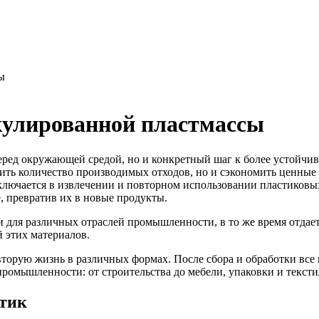
ы
улированной пластмассы
перед окружающей средой, но и конкретный шаг к более устойчи
шить количество производимых отходов, но и сэкономить ценные
ключается в извлечении и повторном использовании пластиковых
е, превратив их в новые продукты.
для различных отраслей промышленности, в то же время отдает
 этих материалов.
вторую жизнь в различных формах. После сбора и обработки вс
промышленности: от строительства до мебели, упаковки и текс
стик