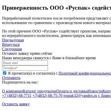
Приверженность ООО «Руспак» содейс
Переработанный полиэтилен после потребления представляет с
использование по сравнению с производством нового материал
По этой причине ООО «Руспак» содействует проектам, направл
из переработанного полиэтилена, демонстрируя, как инновации 
Предыдущая
Вернуться
Следующая
Оставьте заявку прямо сейчас
Наши менеджеры свяжутся с Вами в ближайшее время
Я прочитал(а) и согласен(а) с
Политикой конфиденциальнос
Отправить
Подпишитесь на нас:
О компании
Каталог продукции
Оплата и доставка
Новости
Конт
+7 (4832) 68-7711
+7(4832) 68-75-70
rospak32@yandex.ru
г. Брян
Оставить заявку