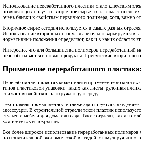
Использование переработанного пластика стало ключевым эле
позволяющих получать вторичное сырье из пластмасс после их 
очень близки к свойствам первичного полимера, хотя, важно от
Вторичное сырье сегодня используется в самых разных отрасл
Использование вторичных гранул значительно варьируется в з
нормативные положения определяют, как и в каких областях э
Интересно, что для большинства полимеров переработанный мат
перерабатывается в новые продукты. Присутствие вторичного с
Применение переработанного пластика
Переработанный пластик может найти применение во многих о
типов пластиковой упаковки, таких как листы, рулонная пленк
снижает воздействие на окружающую среду.
Текстильная промышленность также адаптируется с введением 
аксессуары. В строительной отрасли такой пластик используе
стульев и мебели для дома или сада. Такие отрасли, как авто
компонентов и покрытий.
Все более широкое использование переработанных полимеров я
но и значительной экономической выгодой, стимулируя иннов