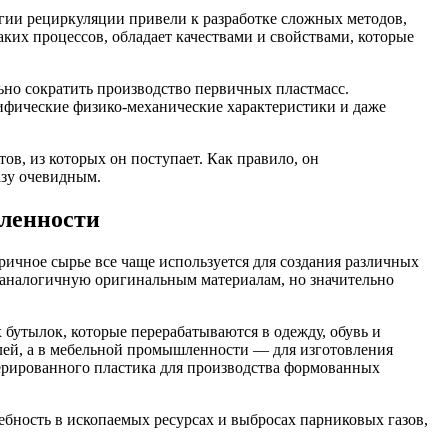
гии рециркуляции привели к разработке сложных методов,
ких процессов, обладает качествами и свойствами, которые
ьно сократить производство первичных пластмасс.
цифические физико-механические характеристики и даже
ов, из которых он поступает. Как правило, он
азу очевидным.
шленности
чное сырье все чаще используется для создания различных
, аналогичную оригинальным материалам, но значительно
бутылок, которые перерабатываются в одежду, обувь и
елей, а в мебельной промышленности — для изготовления
енерированного пластика для производства формованных
бность в ископаемых ресурсах и выбросах парниковых газов,